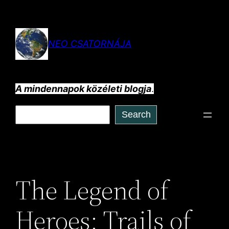
Ugrás
a
tartalomhoz
NEO CSATORNÁJA
A mindennapok közéleti blogja
.
Keresés
Search
The Legend of
Heroes: Trails of