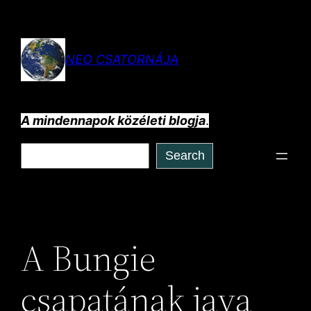
Ugrás
a
tartalomhoz
NEO CSATORNÁJA
A mindennapok közéleti blogja
.
Keresés
Search
A Bungie
csapatának java