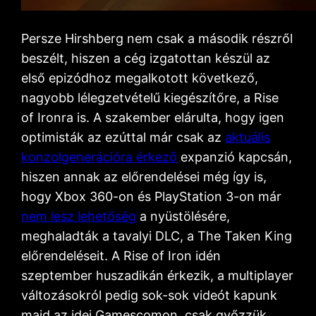
Persze Hirshberg nem csak a második részről
beszélt, hiszen a cég izgatottan készül az
első epizódhoz megalkotott következő,
nagyobb lélegzetvételű kiegészítőre, a Rise
of Ironra is. A szakember elárulta, hogy igen
optimisták az ezúttal már csak az
aktuális
konzolgenerációra érkező
expanzió kapcsán,
hiszen annak az előrendelései még így is,
hogy Xbox 360-on és PlayStation 3-on már
nem lesz lehetőség
a nyüstölésére,
meghaladták a tavalyi DLC, a The Taken King
előrendeléseit. A Rise of Iron idén
szeptember huszadikán érkezik, a multiplayer
változásokról pedig sok-sok videót kapunk
majd az idei Gamescomon, csak győzzük