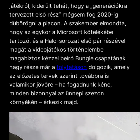
játékról, kiderült tehát, hogy a „generációkra
tervezett első rész” mégsem fog 2020-ig
dübörögni a piacon. A szakember elmondta,
hogy az egykor a Microsoft kötelékébe
tartozó, és a Halo-sorozat első pár részével
magát a videojátékos történelembe
magabiztos kézzel beíró Bungie csapatának
nagy része már a
folytatáson
dolgozik, amely
az előzetes tervek szerint továbbra is
valamikor jövőre – ha fogadnunk kéne,
minden bizonnyal az ünnepi szezon
környékén – érkezik majd.