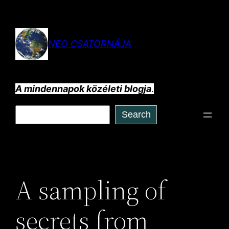
Ugrás
a
tartalomhoz
NEO CSATORNÁJA
A mindennapok közéleti blogja
.
Keresés
Search
A sampling of
secrets from