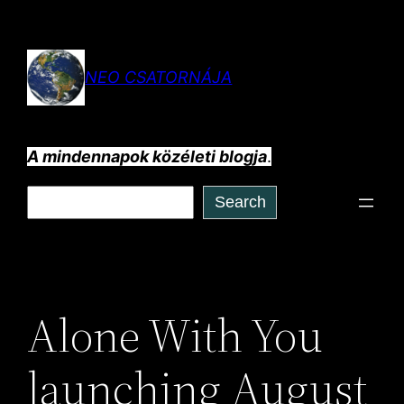
Ugrás
a
tartalomhoz
NEO CSATORNÁJA
A mindennapok közéleti blogja
.
Keresés
Search
Alone With You
launching August