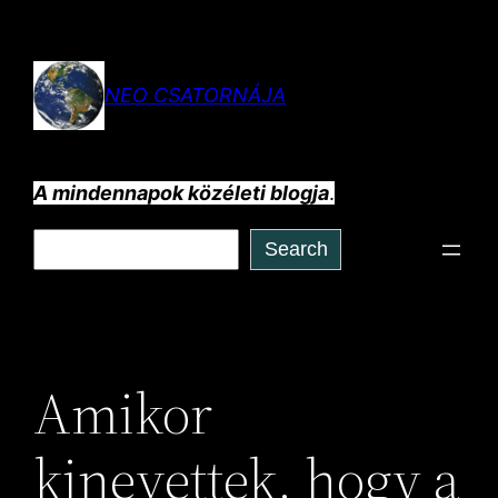
Ugrás
a
tartalomhoz
NEO CSATORNÁJA
A mindennapok közéleti blogja
.
Keresés
Search
Amikor
kinevettek, hogy a