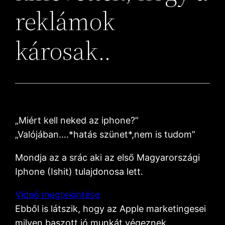
reklámok
károsak..
„Miért kell neked az iphone?”
„Valójában….*hatás szünet*,nem is tudom”
Mondja az a srác aki az első Magyarországi
Iphone (Ishit) tulajdonosa lett.
Videó megtekintése
Ebből is látszik, hogy az Apple marketingesei
milyen baszott jó munkát végeznek.