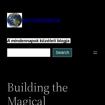
Ugrás
a
tartalomhoz
NEO CSATORNÁJA
A mindennapok közéleti blogja
.
Keresés
Search
Building the
Magical