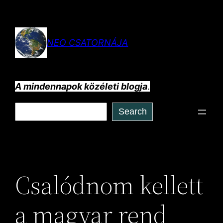
Ugrás
a
tartalomhoz
NEO CSATORNÁJA
A mindennapok közéleti blogja
.
Keresés
Search
Csalódnom kellett
a magyar rend