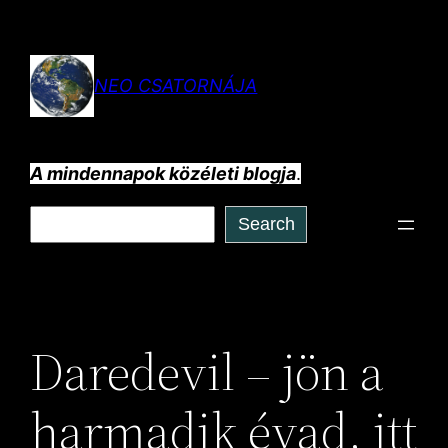
Ugrás
a
tartalomhoz
NEO CSATORNÁJA
A mindennapok közéleti blogja
.
Keresés
Search
Daredevil – jön a
harmadik évad, itt