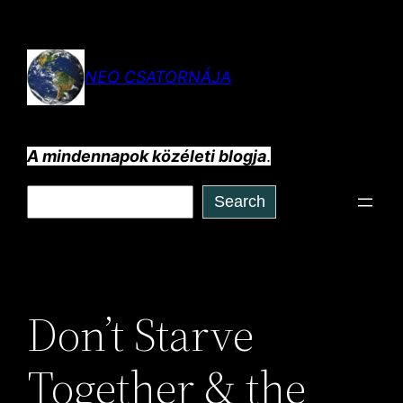
Ugrás
a
tartalomhoz
NEO CSATORNÁJA
A mindennapok közéleti blogja
.
Keresés
Search
Don’t Starve
Together & the