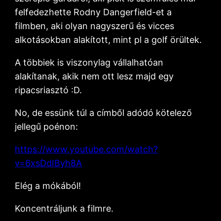
felfedezhette Rodny Dangerfield-et a
filmben, aki olyan nagyszerű és vicces
alkotásokban alakított, mint pl a golf örültek.
A többiek is viszonylag vállalhatóan
alakítanak, akik nem ott lesz majd egy
ripacsriasztó :D.
No, de essünk túl a címből adódó kötelező
jellegű poénon:
https://www.youtube.com/watch?
v=6xsDdIByh8A
Elég a mókából!
Koncentráljunk a filmre.