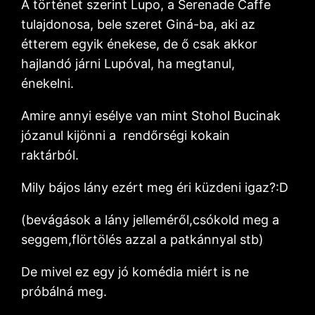
A történet szerint Lupo, a Serenade Caffe
tulajdonosa, bele szeret Giná-ba, aki az
étterem egyik énekese, de ő csak akkor
hajlandó járni Lupóval, ha megtanul,
énekelni.
Amire annyi esélye van mint Stohol Bucinak
józanul kijönni a rendőrségi kokain
raktárból.
Mily bájos lány ezért meg éri küzdeni igaz?:D
(bevágások a lány jelleméről,csókold meg a
seggem,flörtölés azzal a patkánnyal stb)
De mivel ez egy jó komédia miért is ne
próbálná meg.