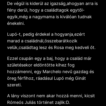
De végül is kiderül az igazság,ahogyan arra is
fény derül, hogy a családtagok egytől-
egyik,még a nagymama is kiválóan tudnak
énekelni.
Lupó-t, pedig érdekel a hogyanja,ezért
marad a családnál,összebarátkozik
velük,családtag lesz és Rosa meg kedveli őt.
Ezzel csupán egy a baj, hogy a család már
születésekor eldöntötte kihez fog
hozzámenni, egy Marchelo nevű gazdag és
öreg férfihoz, ráadásul Lupó még Ginát
szereti.
A lány viszont nem akar hozzá menni, kicsit
Rómeós Juliás történet zajlik:D.