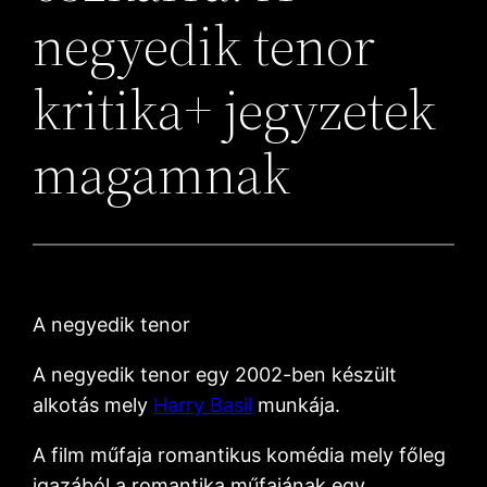
negyedik tenor
kritika+ jegyzetek
magamnak
A negyedik tenor
A negyedik tenor egy 2002-ben készült
alkotás mely
Harry Basil
munkája.
A film műfaja romantikus komédia mely főleg
igazából a romantika műfajának egy