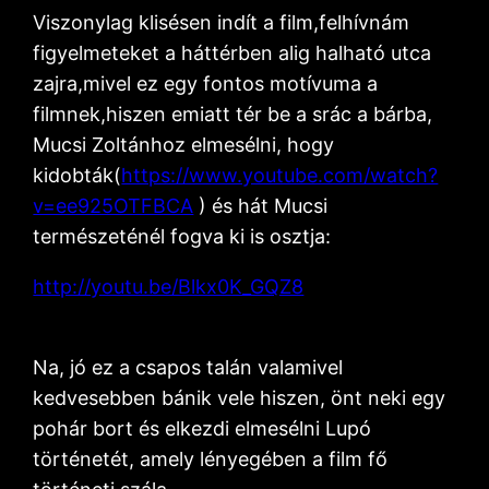
Viszonylag klisésen indít a film,felhívnám
figyelmeteket a háttérben alig halható utca
zajra,mivel ez egy fontos motívuma a
filmnek,hiszen emiatt tér be a srác a bárba,
Mucsi Zoltánhoz elmesélni, hogy
kidobták(
https://www.youtube.com/watch?
v=ee925OTFBCA
) és hát Mucsi
természeténél fogva ki is osztja:
http://youtu.be/Blkx0K_GQZ8
Na, jó ez a csapos talán valamivel
kedvesebben bánik vele hiszen, önt neki egy
pohár bort és elkezdi elmesélni Lupó
történetét, amely lényegében a film fő