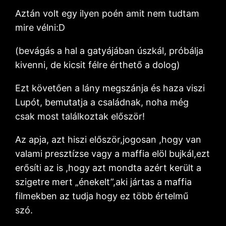
Aztán volt egy ilyen poén amit nem tudtam
mire vélni:D
(bevágás a hal a gatyájában úszkál, próbálja
kivenni, de kicsit félre érthető a dolog)
Ezt követően a lány megszánja és haza viszi
Lupót, bemutatja a családnak, noha még
csak most találkoztak először!
Az apja, azt hiszi először,jogosan ,hogy van
valami presztízse vagy a maffia elöl bujkál,ezt
erősíti az is ,hogy azt mondta azért került a
szigetre mert „énekelt”,aki jártas a maffia
filmekben az tudja hogy ez több értelmű
szó.