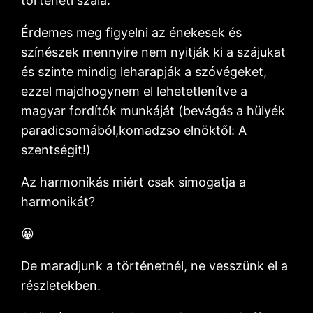
történeti szála.
Érdemes meg figyelni az énekesek és
színészek mennyire nem nyitják ki a szájukat
és szinte mindig leharapják a szóvégeket,
ezzel majdhogynem el lehetetlenítve a
magyar fordítók munkáját (bevágás a hülyék
paradicsomából,komadzso elnöktől: A
szentségit!)
Az harmonikás miért csak simogatja a
harmonikát?
😀
De maradjunk a történetnél, ne vesszünk el a
részletekben.