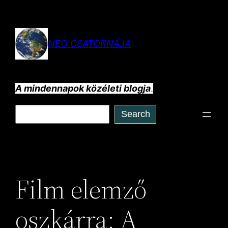
Ugrás
a
tartalomhoz
NEO CSATORNÁJA
A mindennapok közéleti blogja
.
Keresés
Search
Film elemző
oszkárra: A