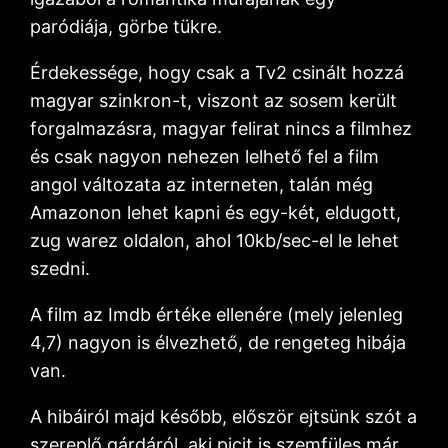
paródiája, görbe tükre.
Érdekessége, hogy csak a Tv2 csinált hozzá
magyar szinkron-t, viszont az sosem került
forgalmazásra, magyar felirat nincs a filmhez
és csak nagyon nehezen lelhető fel a film
angol változata az interneten, talán még
Amazonon lehet kapni és egy-két, eldugott,
zug warez oldalon, ahol 10kb/sec-el le lehet
szedni.
A film az Imdb értéke ellenére (mely jelenleg
4,7) nagyon is élvezhető, de rengeteg hibája
van.
A hibáiról majd később, először ejtsünk szót a
szereplő gárdáról, aki picit is szemfüles már