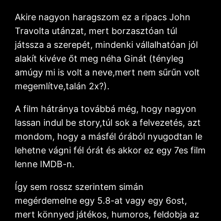
Akire nagyon haragszom ez a ripacs John
Travolta utánzat, mert borzasztóan túl
játssza a szerepét, mindenki vállalhatóan jól
alakít kivéve őt meg néha Ginát (tényleg
amúgy mi is volt a neve,mert nem sűrűn volt
megemlítve,talán 2x?).
A film hátránya továbbá még, hogy nagyon
lassan indul be story,túl sok a felvezetés, azt
mondom, hogy a másfél órából nyugodtan le
lehetne vágni fél órát és akkor ez egy 7es film
lenne IMDB-n.
Így sem rossz szerintem simán
megérdemelne egy 5.8-at vagy egy 6ost,
mert könnyed játékos, humoros, feldobja az