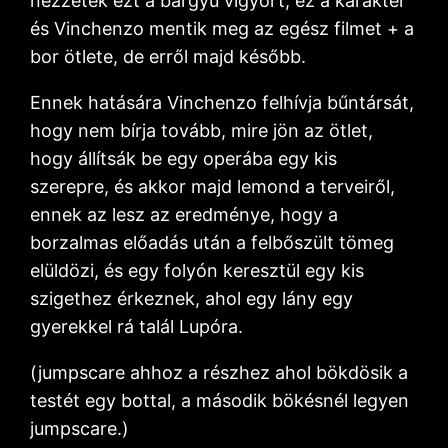
nézzétek ezt a bárgyú vigyort, ez a karakter
és Vinchenzo mentik meg az egész filmet + a
bor ötlete, de erről majd később.
Ennek hatására Vinchenzo felhívja bűntársát,
hogy nem bírja tovább, mire jön az ötlet,
hogy állítsák be egy operába egy kis
szerepre, és akkor majd lemond a terveiről,
ennek az lesz az eredménye, hogy a
borzalmas előadás után a felbőszült tömeg
elüldözi, és egy folyón keresztül egy kis
szigethez érkeznek, ahol egy lány egy
gyerekkel rá talál Lupóra.
(jumpscare ahhoz a részhez ahol bökdösik a
testét egy bottal, a második bökésnél legyen
jumpscare.)