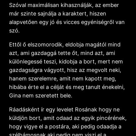
Szóval maximálisan kihasználják, az ember
már szinte sajnálja a karaktert, hiszen
alapvetően egy jó és vicces egyéniségről van
szó.
Ettől ő elszomorodik, eldobja magától mind
azt, ami gazdaggá tette őt, mind azt, ami
különlegessé teszi, kidobja a bort, mert nem
gazdagságra vágyott, hisz az megvolt neki,
hanem szerelemre, amit nem kapott meg,
hibába érte el a célját és meg tanult énekelni,
Gina nem szeretett bele.
Ráadásként ír egy levelet Rosának hogy ne
küldjön bort, amit odaad az egyik pincérének,
hogy vigye el a postára, aki pedig odaadja a
szélhámosnak,aki pedig nem viszi el a