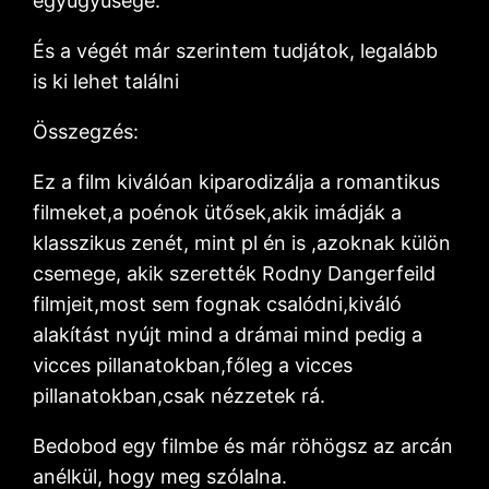
együgyűsége.
És a végét már szerintem tudjátok, legalább
is ki lehet találni
Összegzés:
Ez a film kiválóan kiparodizálja a romantikus
filmeket,a poénok ütősek,akik imádják a
klasszikus zenét, mint pl én is ,azoknak külön
csemege, akik szerették Rodny Dangerfeild
filmjeit,most sem fognak csalódni,kiváló
alakítást nyújt mind a drámai mind pedig a
vicces pillanatokban,főleg a vicces
pillanatokban,csak nézzetek rá.
Bedobod egy filmbe és már röhögsz az arcán
anélkül, hogy meg szólalna.