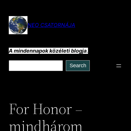
Ugrás
a
tartalomhoz
NEO CSATORNÁJA
A mindennapok közéleti blogja
.
Keresés
Search
For Honor –
mindhárom