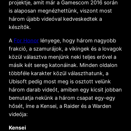
projektje, amit már a Gamescom 2016 során
is alaposan megnézhettünk, viszont most
három újabb videóval kedveskedtek a
készítők.
A
For Honor
lényege, hogy három nagyobb
frakció, a szamurájok, a vikingek és a lovagok
közül választva menjünk neki teljes erővel a
másik két sereg katonáinak. Minden oldalon
többféle karakter közül választhatunk, a
Ubisoft pedig most meg is osztott velünk
három darab videót, amiben egy kicsit jobban
bemutatja nekünk a három csapat egy-egy
hősét, íme a Kensei, a Raider és a Warden
videója:
Kensei