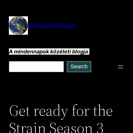
Ugrás
a
tartalomhoz
NEO CSATORNÁJA
A mindennapok közéleti blogja
.
Keresés
Search
Get ready for the
Strain Season 3