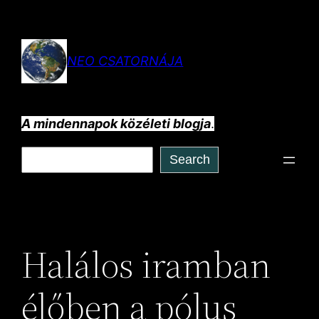
Ugrás
a
tartalomhoz
NEO CSATORNÁJA
A mindennapok közéleti blogja
.
Keresés
Search
Halálos iramban
élőben a pólus