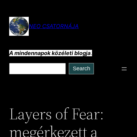
Ugrás
a
tartalomhoz
NEO CSATORNÁJA
A mindennapok közéleti blogja
.
Keresés
Search
Layers of Fear:
megérkezett a