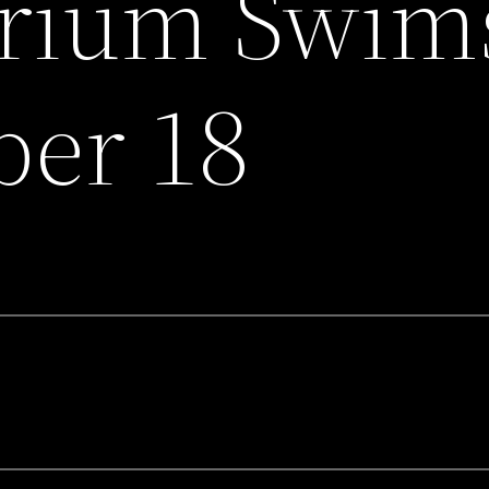
rium Swims
ber 18