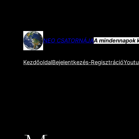
Ugrás
a
tartalomhoz
NEO CSATORNÁJA
A mindennapok k
Kezdőoldal
Bejelentkezés-Regisztráció
Yout