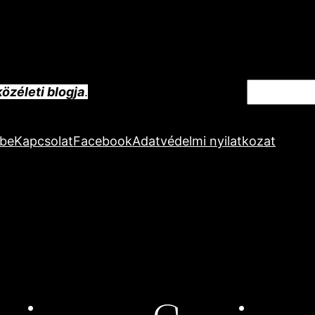
Keresés
özéleti blogja
.
ube
Kapcsolat
Facebook
Adatvédelmi nyilatkozat