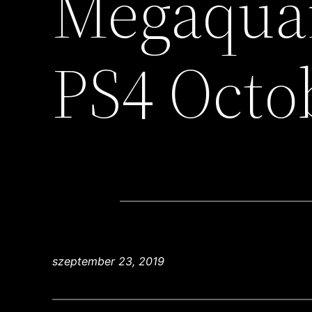
Megaqua
PS4 Octo
szeptember 23, 2019