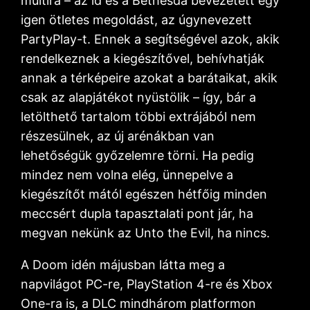
multira – az id és a Bethesda bevezetett egy
igen ötletes megoldást, az úgynevezett
PartyPlay-t. Ennek a segítségével azok, akik
rendelkeznek a kiegészítővel, behívhatják
annak a térképeire azokat a barátaikat, akik
csak az alapjátékot nyüstölik – így, bár a
letölthető tartalom többi extrájából nem
részesülnek, az új arénákban van
lehetőségük győzelemre törni. Ha pedig
mindez nem volna elég, ünnepelve a
kiegészítőt mától egészen hétfőig minden
meccsért dupla tapasztalati pont jár, ha
megvan nekünk az Unto the Evil, ha nincs.
A Doom idén májusban látta meg a
napvilágot PC-re, PlayStation 4-re és Xbox
One-ra is, a DLC mindhárom platformon