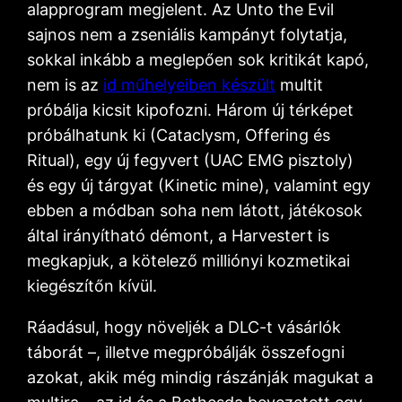
alapprogram megjelent. Az Unto the Evil
sajnos nem a zseniális kampányt folytatja,
sokkal inkább a meglepően sok kritikát kapó,
nem is az
id műhelyeiben készült
multit
próbálja kicsit kipofozni. Három új térképet
próbálhatunk ki (Cataclysm, Offering és
Ritual), egy új fegyvert (UAC EMG pisztoly)
és egy új tárgyat (Kinetic mine), valamint egy
ebben a módban soha nem látott, játékosok
által irányítható démont, a Harvestert is
megkapjuk, a kötelező milliónyi kozmetikai
kiegészítőn kívül.
Ráadásul, hogy növeljék a DLC-t vásárlók
táborát –, illetve megpróbálják összefogni
azokat, akik még mindig rászánják magukat a