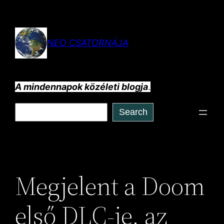
Ugrás
a
tartalomhoz
NEO CSATORNÁJA
A mindennapok közéleti blogja
.
Keresés
Search
Megjelent a Doom
első DLC-je, az