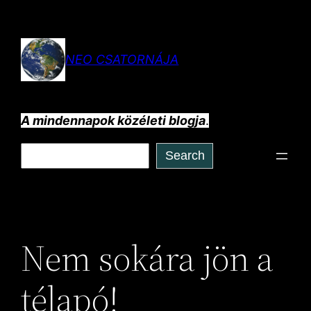
Ugrás
a
tartalomhoz
NEO CSATORNÁJA
A mindennapok közéleti blogja
.
Keresés
Search
Nem sokára jön a
télapó!