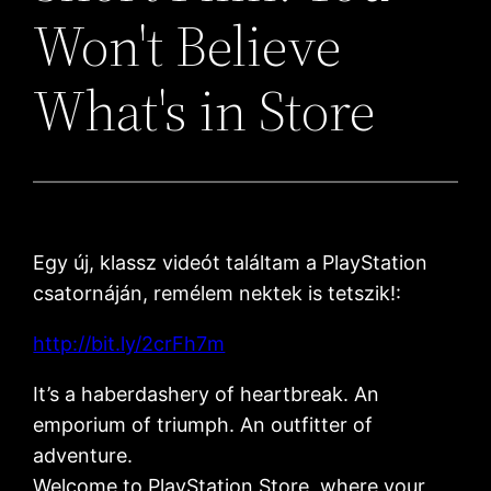
Won't Believe
What's in Store
Egy új, klassz videót találtam a PlayStation
csatornáján, remélem nektek is tetszik!:
http://bit.ly/2crFh7m
It’s a haberdashery of heartbreak. An
emporium of triumph. An outfitter of
adventure.
Welcome to PlayStation Store, where your