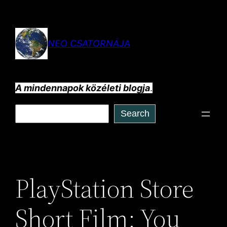
Ugrás
a
tartalomhoz
NEO CSATORNÁJA
A mindennapok közéleti blogja
.
Keresés
Search
PlayStation Store
Short Film: You