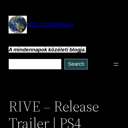
Ugrás
a
tartalomhoz
NEO CSATORNÁJA
A mindennapok közéleti blogja
.
Keresés
Search
RIVE – Release
Trailer | PS4