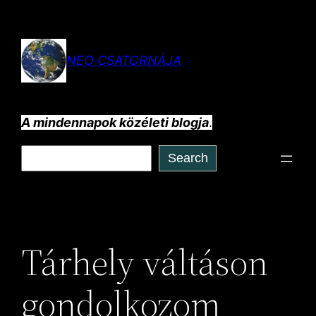
Ugrás
a
tartalomhoz
NEO CSATORNÁJA
A mindennapok közéleti blogja
.
Keresés
Search
Tárhely váltáson
gondolkozom