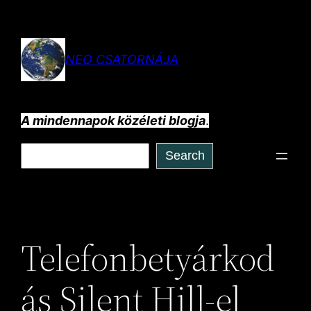
Ugrás
a
tartalomhoz
NEO CSATORNÁJA
A mindennapok közéleti blogja
.
Keresés
Search
Telefonbetyárkod
ás Silent Hill-el