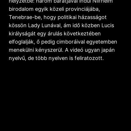
helyzetbe: három barátjával indul Nilfheim
birodalom egyik közeli provinciájába,
Tenebrae-be, hogy politikai házasságot
kössön Lady Lunával, ám idő közben Lucis
királyságát egy árulás következtében
elfoglalják, ő pedig cimboráival egyetemben
menekülni kényszerül. A videó ugyan japán
nyelvű, de több nyelven is feliratozott.