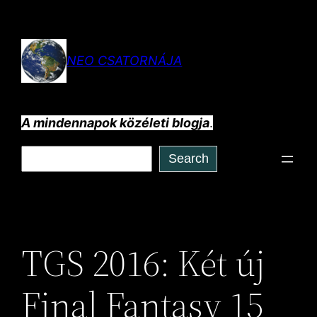
Ugrás
a
tartalomhoz
NEO CSATORNÁJA
A mindennapok közéleti blogja
.
Keresés
Search
TGS 2016: Két új
Final Fantasy 15