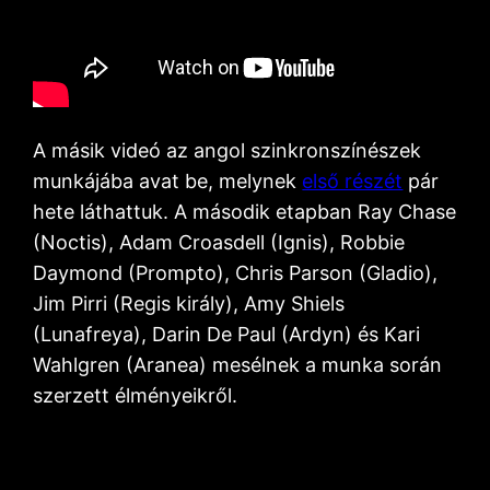
A másik videó az angol szinkronszínészek
munkájába avat be, melynek
első részét
pár
hete láthattuk. A második etapban Ray Chase
(Noctis), Adam Croasdell (Ignis), Robbie
Daymond (Prompto), Chris Parson (Gladio),
Jim Pirri (Regis király), Amy Shiels
(Lunafreya), Darin De Paul (Ardyn) és Kari
Wahlgren (Aranea) mesélnek a munka során
szerzett élményeikről.