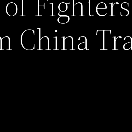
of Fighters
m China Tra