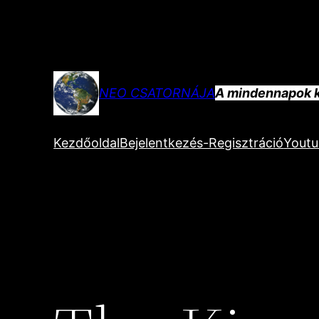
Ugrás
a
tartalomhoz
NEO CSATORNÁJA
A mindennapok k
Kezdőoldal
Bejelentkezés-Regisztráció
Yout