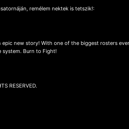
csatornáján, remélem nektek is tetszik!:
 epic new story! With one of the biggest rosters eve
e system. Burn to Fight!
TS RESERVED.