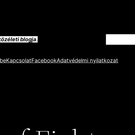
Keresés
özéleti blogja
.
ube
Kapcsolat
Facebook
Adatvédelmi nyilatkozat