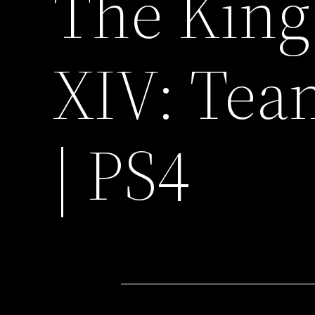
The King 
XIV: Tea
| PS4