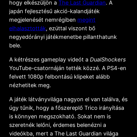
hogy elkészüljön a
The Last Guardian
. A
japán fejlesztésű akció-kalandjáték
megjelenését nemrégiben
megint
elhalasztották
, ezúttal viszont bő
negyedórányi játékmenetbe pillanthatunk
bele.
A kétrészes gameplay videót a
DualShockers
YouTube-csatornáján tették közzé. A PS4-en
felvett 1080p felbontású klipeket alább
nézhetitek meg.
A játék látványvilága nagyon el van találva, és
úgy tűnik, hogy a főszereplő Trico irányítása
is könnyen megszokható. Sokat nem is
szeretnék lelőni, érdemes belenézni a
videókba, mert a The Last Guardian világa