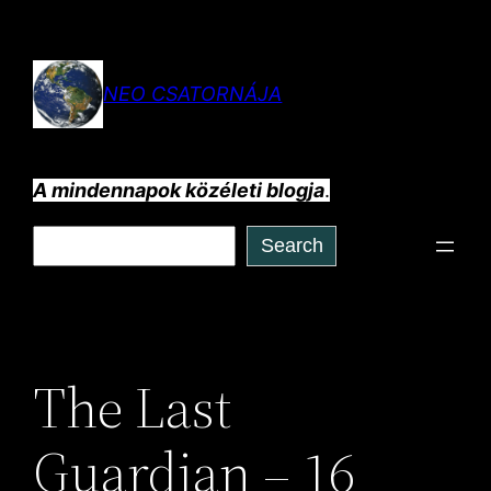
Ugrás
a
tartalomhoz
NEO CSATORNÁJA
A mindennapok közéleti blogja
.
Keresés
Search
The Last
Guardian – 16