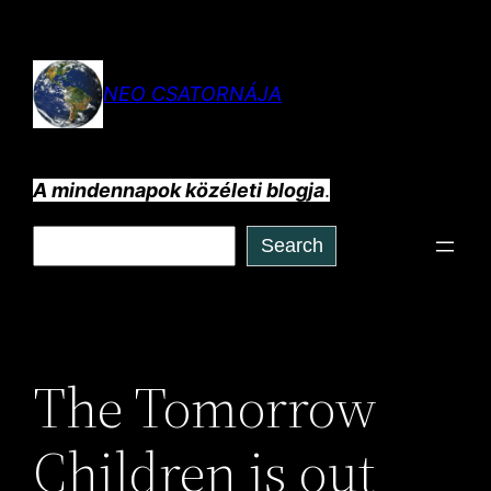
Ugrás
a
tartalomhoz
NEO CSATORNÁJA
A mindennapok közéleti blogja
.
Keresés
Search
The Tomorrow
Children is out