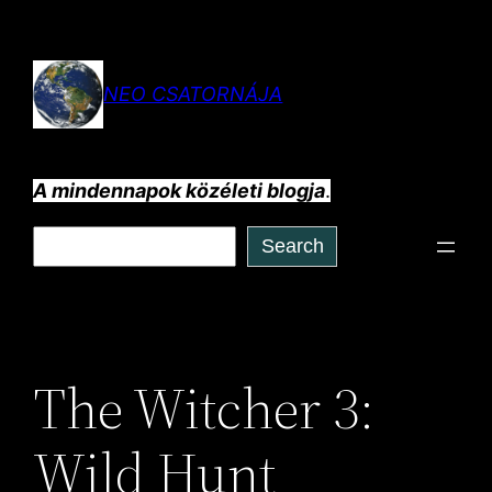
Ugrás
a
tartalomhoz
NEO CSATORNÁJA
A mindennapok közéleti blogja
.
Keresés
Search
The Witcher 3:
Wild Hunt