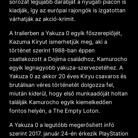
sorozat legújabb darabját a nyugati piacon is
kiadják, így az európai rajongók is izgatottan
várhatják az akció-krimit.
A trailerben a Yakuza 0 egyik főszereplőjét,
Kazuma Kiryut ismerhetjük meg, aki a
történet szerint 1988-ban éppen
csatlakozott a Dojima családhoz, Kamurocho
egyik legnagyobb yakuza-szervezetéhez. A
Yakuza 0 az akkor 20 éves Kiryu csavaros és
brutálisan véres történetét dolgozza fel,
miután kiderül, hogy első munkaadóját holtan
találják Kamurocho egyik kiemelkedően
fontos helyén, a The Empty Loton.
A Yakuza 0 a legutóbb megerősített infó
szerint 2017. január 24-én érkezik PlayStation