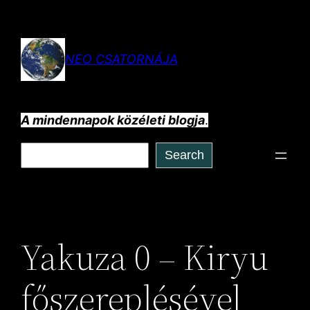
Ugrás
a
tartalomhoz
NEO CSATORNÁJA
A mindennapok közéleti blogja
.
Keresés
Search
Yakuza 0 – Kiryu
főszereplésével